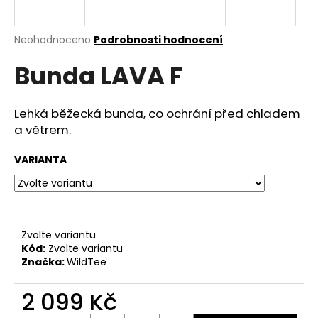
R
a
j
M
Průměrné
Neohodnoceno
Podrobnosti hodnocení
í
hodnocení
Bunda LAVA F
produktu
A
t
je
?
0,0
z
Lehká běžecká bunda, co ochrání před chladem
5
a větrem.
hvězdiček.
VARIANTA
HLEDAT
D
Zvolte variantu
o
Kód:
Zvolte variantu
p
Značka:
WildTee
o
r
2 099 Kč
u