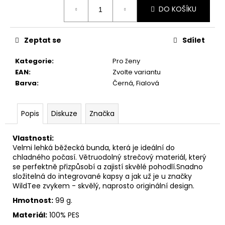
č
Měrná
DO KOŠÍKU
cena:
u
j
e
Zeptat se
Sdílet
m
e
Kategorie
:
Pro ženy
EAN
:
Zvolte variantu
Barva
:
Černá, Fialová
BĚŽECKÉ
TRIKO
COLORBLOK
PINK
Popis
Diskuze
Značka
W
1
Vlastnosti:
444
Velmi lehká běžecká bunda, která je ideální do
Kč
chladného počasí. Větruodolný strečový materiál, který
se perfektně přizpůsobí a zajistí skvělé pohodlí.Snadno
složitelná do integrované kapsy a jak už je u značky
WildTee zvykem - skvělý, naprosto originální design.
Hmotnost:
99 g.
Materiál:
100% PES