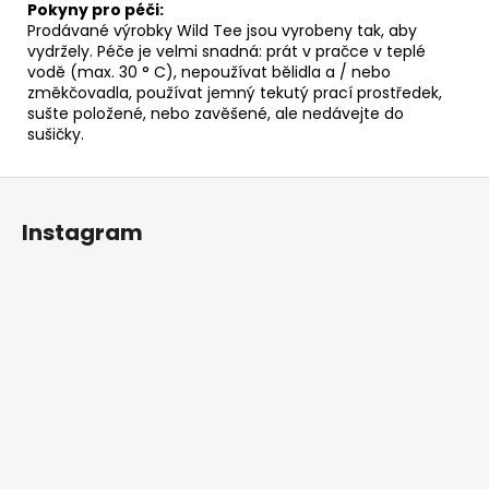
Pokyny pro péči:
Prodávané výrobky Wild Tee jsou vyrobeny tak, aby
vydržely. Péče je velmi snadná: prát v pračce v teplé
vodě (max. 30 ° C), nepoužívat bělidla a / nebo
změkčovadla, používat jemný tekutý prací prostředek,
sušte položené, nebo zavěšené, ale nedávejte do
sušičky.
Z
á
Instagram
p
a
t
í