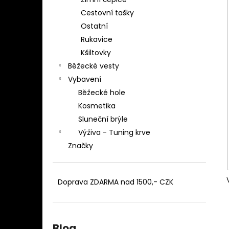
BĚŽECKÉ TÍLKO EMIL Z
l
Cestovní tašky
1 099 Kč
Ostatní
Rukavice
Kšiltovky
Běžecké vesty
Vybavení
Běžecké hole
Kosmetika
Sluneční brýle
Výživa - Tuning krve
Značky
Doprava ZDARMA nad 1500,- CZK
Blog