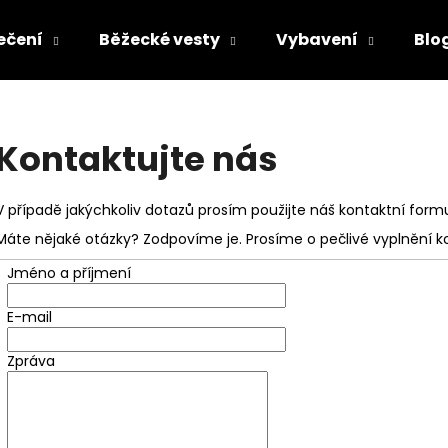
ečení
Běžecké vesty
Vybavení
Blo
Co potřebujete najít?
Kontaktujte nás
HLEDAT
V případě jakýchkoliv dotazů prosím použijte náš kontaktní form
Máte nějaké otázky? Zodpovíme je. Prosíme o pečlivé vyplnění k
Doporučujeme
Jméno a příjmení
E-mail
Zpráva