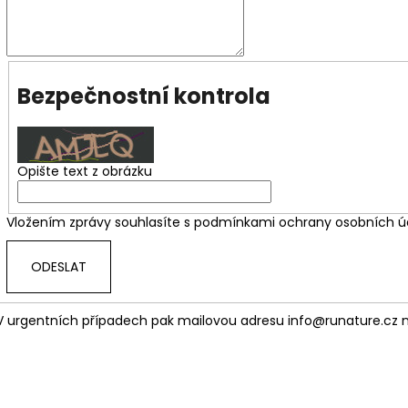
BĚŽECKÉ TRIKO COLORBLOK CHERRY W
BĚŽECKÁ VESTA P
1 444 Kč
2 149 Kč
Bezpečnostní kontrola
Opište text z obrázku
Vložením zprávy souhlasíte s
podmínkami ochrany osobních ú
ODESLAT
V urgentních případech pak mailovou adresu
info@runature.cz
n