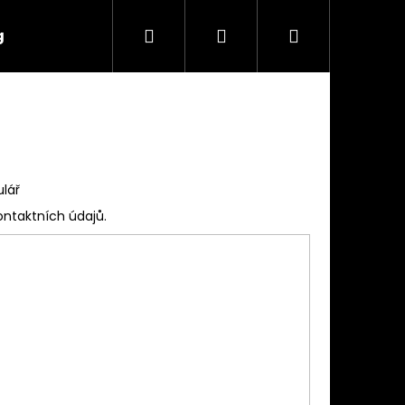
Hledat
Přihlášení
Nákupní
g
Značky
košík
ulář
ontaktních údajů.
Následující