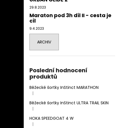
29.8.2023
Maraton pod 3h díl II - cesta je
cíl
9.4.2023
ARCHIV
Poslední hodnocení
produktů
Běžecké šortky InStinct MARATHON
|
Hodnocení produktu je 4 z 5 hvězdiček.
Běžecké šortky InStinct ULTRA TRAIL SKIN
|
Hodnocení produktu je 5 z 5 hvězdiček.
HOKA SPEEDGOAT 4 W
|
Hodnocení produktu je 3 z 5 hvězdiček.