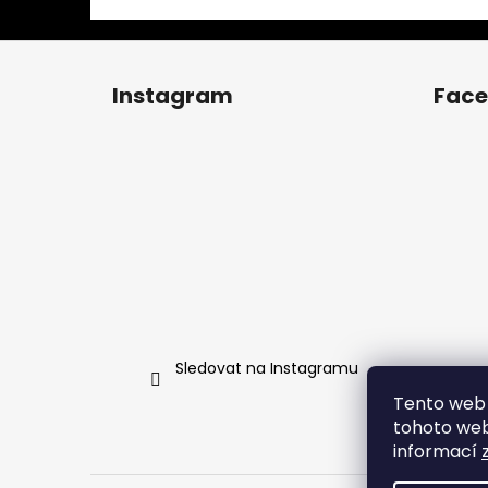
Z
á
Instagram
Fac
p
a
t
í
Sledovat na Instagramu
Tento web 
tohoto webu
informací