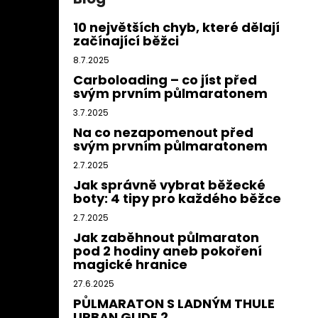
10 největších chyb, které dělají
začínající běžci
8.7.2025
Carboloading – co jíst před
svým prvním půlmaratonem
3.7.2025
Na co nezapomenout před
svým prvním půlmaratonem
2.7.2025
Jak správně vybrat běžecké
boty: 4 tipy pro každého běžce
2.7.2025
Jak zaběhnout půlmaraton
pod 2 hodiny aneb pokoření
magické hranice
27.6.2025
PŮLMARATON S LADNÝM THULE
URBAN GLIDE 2