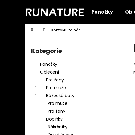
K
Přejít
na
o
Ponožky
Obl
obsah
Zpět
Zpět
š
do
do
í
Domů
Kontaktujte nás
k
obchodu
obchodu
P
o
Kategorie
Přeskočit
s
kategorie
t
Ponožky
r
Oblečení
a
Pro ženy
n
Pro muže
n
Běžecké boty
í
Pro muže
p
Pro ženy
a
Doplňky
n
Nákrčníky
e
Zimní čepice