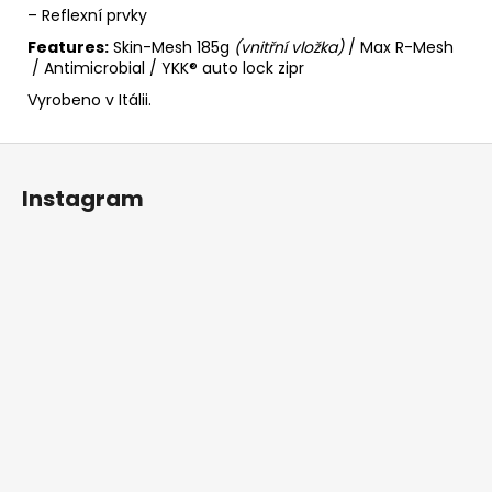
–
Reflexní prvky
Features:
Skin-Mesh 185g
(vnitřní vložka)
/ Max R-Mesh
/ Antimicrobial / YKK® auto lock zipr
Vyrobeno v Itálii.
Z
á
Instagram
p
a
t
í