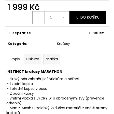
č
1 999 Kč
u
j
Měrná
e
DO KOŠÍKU
cena:
m
e
Zeptat se
Sdílet
FUNKČNÍ
Kategorie
:
Kraťasy
TRIKO
FOREST
1
Popis
Diskuze
Značka
199
Kč
INSTINCT kraťasy MARATHON
–
široký pás zabraňující otlakům a odření
–
1 zadní kapsa
–
1 přední kapsa v pasu
–
2 boční kapsy
–
vnitřní vložka s LYCRY 6″ s obrácenými švy (prevence
odřenin)
–
Max R-Mesh ultralehký vzdušný materiál z vnější strany
kraťasů