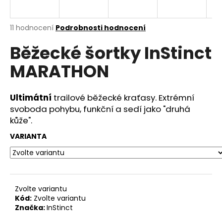
R
a
j
M
Průměrné
11 hodnocení
Podrobnosti hodnocení
í
hodnocení
Běžecké šortky InStinct
produktu
A
t
je
?
MARATHON
4,0
z
5
hvězdiček.
Ultimátní
trailové běžecké kraťasy. Extrémní
svoboda pohybu, funkční a sedí jako "druhá
HLEDAT
kůže".
VARIANTA
D
o
p
Zvolte variantu
o
Kód:
Zvolte variantu
r
Značka:
InStinct
u