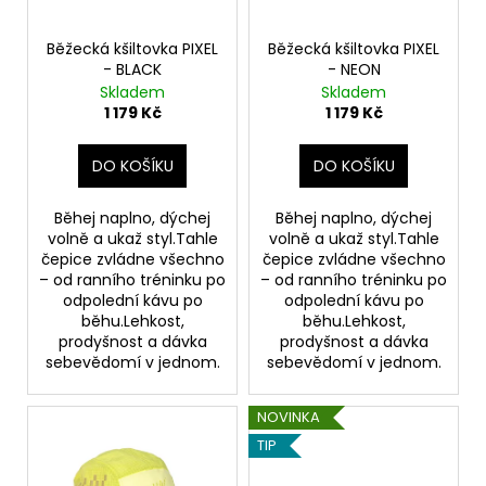
d
r
a
u
o
j
Běžecká kšiltovka PIXEL
Běžecká kšiltovka PIXEL
k
- BLACK
- NEON
d
í
Skladem
Skladem
t
u
t
1 179 Kč
1 179 Kč
ů
k
?
t
DO KOŠÍKU
DO KOŠÍKU
ů
Běhej naplno, dýchej
Běhej naplno, dýchej
volně a ukaž styl.Tahle
volně a ukaž styl.Tahle
HLEDAT
čepice zvládne všechno
čepice zvládne všechno
– od ranního tréninku po
– od ranního tréninku po
odpolední kávu po
odpolední kávu po
běhu.Lehkost,
běhu.Lehkost,
prodyšnost a dávka
prodyšnost a dávka
D
sebevědomí v jednom.
sebevědomí v jednom.
o
p
o
NOVINKA
r
TIP
u