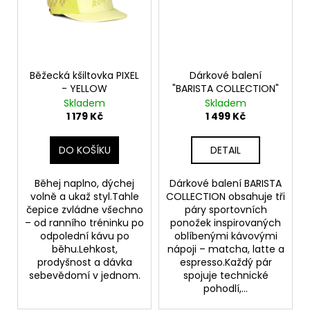
č
u
j
e
m
e
Běžecká kšiltovka PIXEL
Dárkové balení
- YELLOW
"BARISTA COLLECTION"
Skladem
Skladem
1 179 Kč
1 499 Kč
BĚŽECKÉ
TRIKO
COLORBLOK
DO KOŠÍKU
DETAIL
CHERRY
W
1
Běhej naplno, dýchej
Dárkové balení BARISTA
444
volně a ukaž styl.Tahle
COLLECTION obsahuje tři
Kč
čepice zvládne všechno
páry sportovních
– od ranního tréninku po
ponožek inspirovaných
odpolední kávu po
oblíbenými kávovými
běhu.Lehkost,
nápoji – matcha, latte a
prodyšnost a dávka
espresso.Každý pár
sebevědomí v jednom.
spojuje technické
pohodlí,...