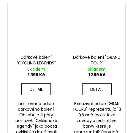
Dárkové balení
Dárkové balení "GRAND
"CYCLING LEGENDS"
TOUR"
Skladem
Skladem
1 399 Kč
1 399 Kč
DETAIL
DETAIL
Limitovaná edice
Exkluzivní edice "GRAN
dárkového balení.
TOURS" reprezentující 3
Obsahuje 3 páry
úžasné cyklistické
ponožek "Cyklistické
závody.a jednotlivé
legendy" jako pocta
barvy které je
cyklistům kterí psali
reprezentují: červená