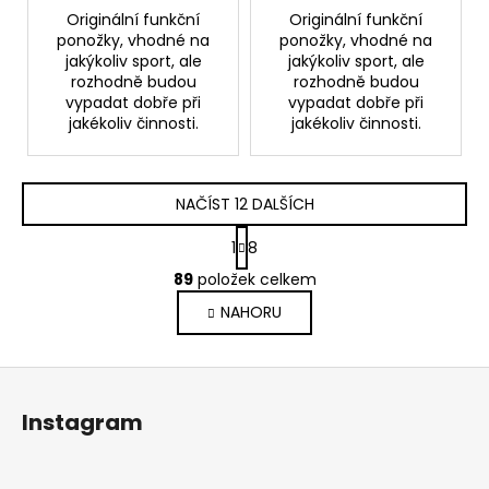
Originální funkční
Originální funkční
ponožky, vhodné na
ponožky, vhodné na
jakýkoliv sport, ale
jakýkoliv sport, ale
rozhodně budou
rozhodně budou
vypadat dobře při
vypadat dobře při
jakékoliv činnosti.
jakékoliv činnosti.
NAČÍST 12 DALŠÍCH
S
1
8
t
O
r
89
položek celkem
v
á
NAHORU
l
n
k
á
o
d
Z
v
a
á
á
c
Instagram
n
p
í
í
p
a
r