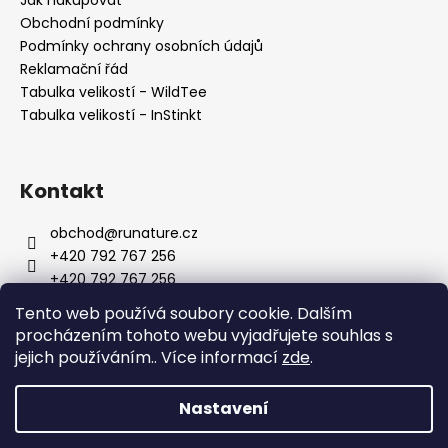
Obchodní podmínky
Podmínky ochrany osobních údajů
Reklamační řád
Tabulka velikostí - WildTee
Tabulka velikostí - InStinkt
Kontakt
obchod
@
runature.cz
+420 792 767 256
+420 792 767 256
http://facebook.com/wearerunature
Tento web používá soubory cookie. Dalším
wearerunature
procházením tohoto webu vyjadřujete souhlas s
jejich používáním.. Více informací
zde
.
Nastavení
Vytvořil Shoptet