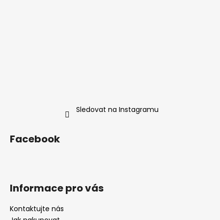
t
v
í
k
y
v
ý
p
i
s
u
Sledovat na Instagramu
Facebook
Informace pro vás
Kontaktujte nás
Jak nakupovat