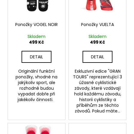
s
o
a
p
d
j
r
u
í
o
Ponožky VOGEL NOIR
Ponožky VUELTA
k
t
d
Skladem
Skladem
t
?
u
499 Kč
499 Kč
ů
k
t
DETAIL
DETAIL
ů
HLEDAT
Originální funkční
Exkluzivní edice "GRAN
ponožky, vhodné na
TOURS" reprezentující 3
jakýkoliv sport, ale
úžasné cyklistické
rozhodně budou
závody, které vzdávají
vypadat dobře při
hold každému závodu,
D
jakékoliv činnosti.
historii cyklistiky a
o
příběhům ze těchto
p
závodů. Pokud máte...
o
r
u