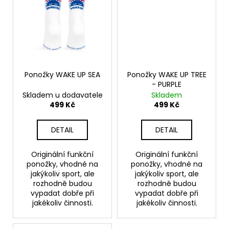
č
u
j
e
m
e
Ponožky WAKE UP SEA
Ponožky WAKE UP TREE
- PURPLE
PONOŽKY
Skladem u dodavatele
Skladem
FORREST
RUN
499 Kč
499 Kč
499
Kč
DETAIL
DETAIL
Originální funkční
Originální funkční
ponožky, vhodné na
ponožky, vhodné na
jakýkoliv sport, ale
jakýkoliv sport, ale
rozhodně budou
rozhodně budou
vypadat dobře při
vypadat dobře při
jakékoliv činnosti.
jakékoliv činnosti.