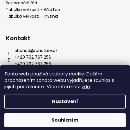
č
Reklamační řád
u
Tabulka velikostí - WildTee
j
Tabulka velikostí - InStinkt
e
m
e
Kontakt
PONOŽKY
obchod
@
runature.cz
FORREST
+420 792 767 256
RUN
+420 792 767 256
499
http://facebook.com/wearerunature
Kč
Tento web používá soubory cookie. Dalším
wearerunature
procházením tohoto webu vyjadřujete souhlas s
jejich používáním.. Více informací
zde
.
Nastavení
Vytvořil Shoptet
Souhlasím
Copyright 2026
RUNATURE
. Všechna práva vyhrazena.
Doprava zdarma nad 1 500 Kč