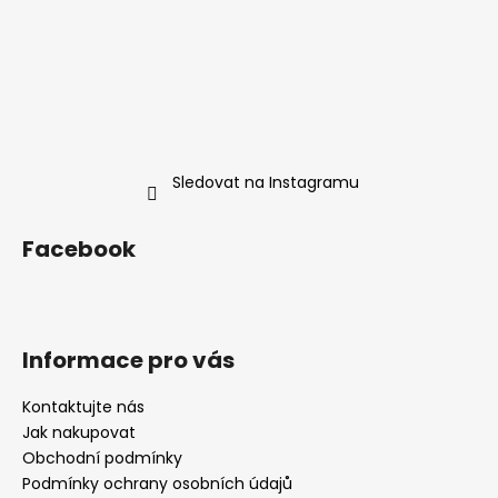
a
j
í
t
?
Sledovat na Instagramu
Facebook
HLEDAT
D
Informace pro vás
o
p
Kontaktujte nás
o
Jak nakupovat
r
Obchodní podmínky
u
Podmínky ochrany osobních údajů