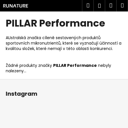
K
Přejít
Hledat
Náku
M
Přihlášen
na
o
obsah
Zpět
Zpět
košík
š
PILLAR Performance
í
C
k
o
AUstralská značka
cíleně sestavených produktů
sportovních mikronutrientů, které se vyznačují účinností a
p
kvalitou složek, které nemají v této oblasti konkurenci.
o
t
Žádné produkty značky
PILLAR Performance
nebyly
ř
nalezeny...
e
Z
b
á
u
Instagram
p
j
a
e
t
t
í
e
n