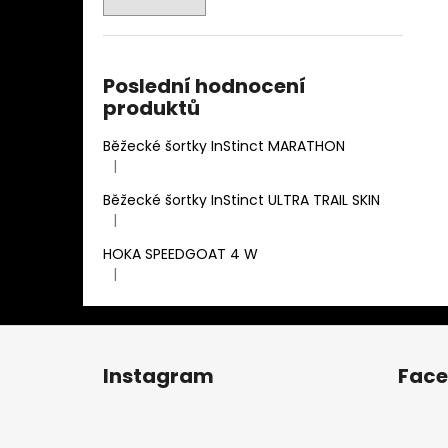
Poslední hodnocení
produktů
Běžecké šortky InStinct MARATHON
|
Hodnocení produktu je 4 z 5 hvězdiček.
Běžecké šortky InStinct ULTRA TRAIL SKIN
|
Hodnocení produktu je 5 z 5 hvězdiček.
HOKA SPEEDGOAT 4 W
|
Hodnocení produktu je 3 z 5 hvězdiček.
Z
á
Instagram
Fac
p
a
t