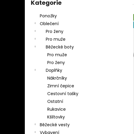
BĚŽECKÉ TÍLKO EMIL Z
kategorie
Kategorie
l
1 099 Kč
Ponožky
Oblečení
Pro ženy
Pro muže
Běžecké boty
Pro muže
Pro ženy
Doplňky
Nákrčníky
Zimní čepice
Cestovní tašky
Ostatní
Rukavice
Kšiltovky
Běžecké vesty
Vybavení