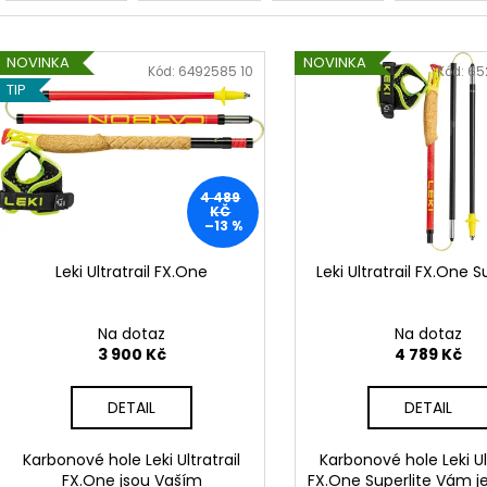
z
BĚŽECKÉ TRIKO COLORBLOK CHERRY W
BĚŽECKÁ VESTA P
e
1 444 Kč
2 149 Kč
V
n
NOVINKA
NOVINKA
ý
Kód:
6492585 10
Kód:
65
í
TIP
p
p
i
r
s
o
p
4 489
d
r
KČ
–13 %
u
o
k
d
Leki Ultratrail FX.One
Leki Ultratrail FX.One S
t
u
ů
k
Na dotaz
Na dotaz
t
3 900 Kč
4 789 Kč
ů
DETAIL
DETAIL
Karbonové hole Leki Ultratrail
Karbonové hole Leki Ult
FX.One jsou Vaším
FX.One Superlite Vám j