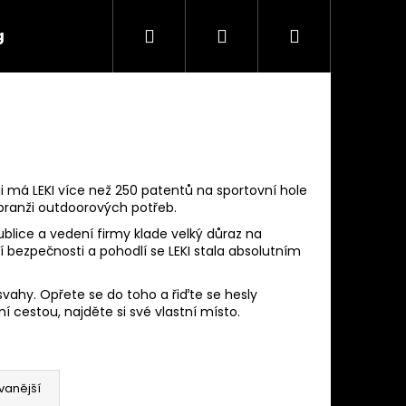
Hledat
Přihlášení
Nákupní
g
Značky
košík
i má LEKI více než 250 patentů na sportovní hole
v branži outdoorových potřeb.
blice a vedení firmy klade velký důraz na
í bezpečnosti a pohodlí se LEKI stala absolutním
svahy. Opřete se do toho a řiďte se hesly
í cestou, najděte si své vlastní místo.
Následující
vanější