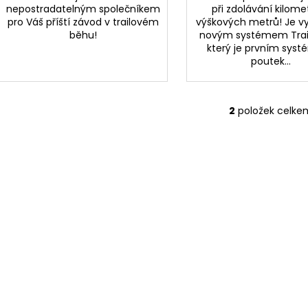
nepostradatelným společníkem
při zdolávání kilome
pro Váš příští závod v trailovém
výškových metrů! Je 
běhu!
novým systémem Trail
který je prvním sys
poutek...
2
položek celke
O
v
l
á
d
a
c
í
p
r
v
k
y