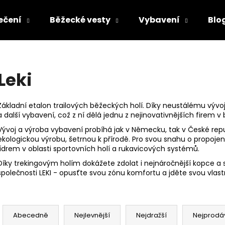
ečení
Běžecké vesty
Vybavení
Blo
Co potřebujete najít?
Leki
HLEDAT
Základní etalon trailových běžeckých holí. Díky neustálému vývoj
a další vybavení, což z ní dělá jednu z nejinovativnějších firem 
Vývoj a výroba vybavení probíhá jak v Německu, tak v České repu
Doporučujeme
ekologickou výrobu, šetrnou k přírodě. Pro svou snahu o propojen
lídrem v oblasti sportovních holí a rukavicových systémů.
Díky trekingovým holím dokážete zdolat i nejnáročnější kopce a 
společnosti LEKI - opusťte svou zónu komfortu a jděte svou vlastn
Ř
a
Abecedně
Nejlevnější
Nejdražší
Nejprodá