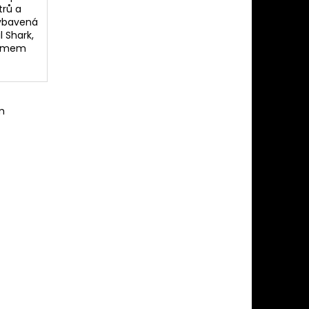
trů a
vybavená
 Shark,
témem
m