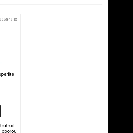
X 3.1L
225842110
uperlite
ratrail
e oporou