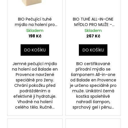
BIO Pečující tuhé
BIO TUHÉ ALL-IN-ONE
mýdlo na holení pro
MÝDLO PRO MUŽE -
ženy - Pomerančový
CITRUS
Skladem
Skladem
květ
198 Kč
267 Kč
DO KOŠÍKU
DO KOŠÍKU
Jemné pečující mýdlo
BIO certifikované
na holení od Balade en
přírodní mýdlo se
Provence navržené
šamponem All-in-one
speciálně pro ženy.
od Balade en Provence
Chrání pokožku před
je určeno speciálně pro
podrážděním a
muže. Unikátní černá
efektivně ji hydratuje.
kostka spolehlivě
Vhodné na holení
nahradí šampon,
celého těla. Ručně...
sprchový gel i pěnu...