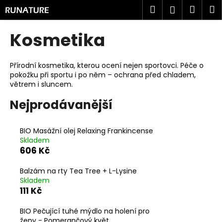
K
Přejít
Hledat
Náku
M
Přihlášen
na
o
obsah
Zpět
Zpět
košík
š
Kosmetika
í
C
k
o
Přírodní kosmetika, kterou ocení nejen sportovci. Péče o
pokožku při sportu i po něm – ochrana před chladem,
p
větrem i sluncem.
o
Nejprodávanější
t
ř
e
BIO Masážní olej Relaxing Frankincense
Skladem
b
606 Kč
u
j
Balzám na rty Tea Tree + L-Lysine
e
Skladem
111 Kč
t
e
BIO Pečující tuhé mýdlo na holení pro
n
ženy - Pomerančový květ