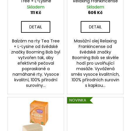
č
Tree + L-Lysine
Relaxing Frankincense
d
u
Skladem
Skladem
u
111 Kč
606 Kč
j
k
e
t
m
DETAIL
DETAIL
e
ů
Balzám na rty Tea Tree
Masážní olej Relaxing
+ L-Lysine od švédské
Frankincense od
BĚŽECKÁ
značky Booming Bob byl
švédské značky
VESTA
vytvořen tak, aby
Booming Bob se skvěle
PX
efektivně pečoval
hodí pro uvolňující
3.1L
popraskané a
masáže. Vyvážená
2
namáhané rty. Vysoce
směs vysoce kvalitních,
149
kvalitní, 100% přírodní
100% přírodních surovin
Kč
suroviny...
s kapkou...
NOVINKA