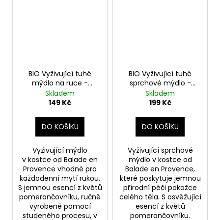
BIO Vyživující tuhé
BIO Vyživující tuhé
mýdlo na ruce -
sprchové mýdlo -
Pomerančový květ
Pomerančový květ
Skladem
Skladem
149 Kč
199 Kč
DO KOŠÍKU
DO KOŠÍKU
Vyživující mýdlo
Vyživující sprchové
v kostce od Balade en
mýdlo v kostce od
Provence vhodné pro
Balade en Provence,
každodenní mytí rukou.
které poskytuje jemnou
S jemnou esencí z květů
přírodní péči pokožce
pomerančovníku, ručně
celého těla. S osvěžující
vyrobené pomocí
esencí z květů
studeného procesu, v
pomerančovníku.