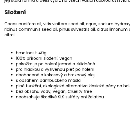
její stálá forma a delší výdrž na všech vašich dobrodružstvích.
Složení
Cocos nucifera oil, vitis vinifera seed oil, aqua, sodium hydr
ricinus communis seed oil, pinus sylvestris oil, citrus limonum o
citral
hmotnost: 40g
100% přírodní složení, vegan
pokožka je po holení jemná a zklidněná
pro hladkou a vyživenou pleť po holení
obohacené o kokosový a hroznový olej
s obsahem bambuckého másla
plně funkční, ekologická alternativa klasické pěny na hol
bez obsahu vody, Vegan, Cruelty free
neobsahuje škodlivé SLS sulfáty ani želatinu