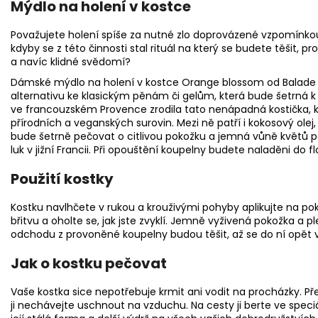
Mýdlo na holení v kostce
Považujete holení spíše za nutné zlo doprovázené vzpomínk
kdyby se z této činnosti stal rituál na který se budete těšit,
a navíc klidné svědomí?
Dámské mýdlo na holení v kostce Orange blossom od Balade 
alternativu ke klasickým pěnám či gelům, která bude šetrná k 
ve francouzském Provence zrodila tato nenápadná kostička, k
přírodních a veganských surovin. Mezi ně patří i kokosový olej
bude šetrně pečovat o citlivou pokožku a jemná vůně květů
luk v jižní Francii. Při opouštění koupelny budete naladěni do f
Použití kostky
Kostku navlhčete v rukou a krouživými pohyby aplikujte na pok
břitvu a oholte se, jak jste zvyklí. Jemně vyživená pokožka a pl
odchodu z provoněné koupelny budou těšit, až se do ní opět v
Jak o kostku pečovat
Vaše kostka sice nepotřebuje krmit ani vodit na procházky. Pře
ji nechávejte uschnout na vzduchu. Na cesty ji berte ve spe