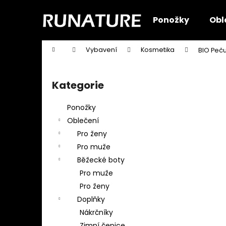
K
Přejít
na
o
Ponožky
Obl
obsah
Zpět
Zpět
š
do
do
í
Domů
Vybavení
Kosmetika
BIO Peču
k
obchodu
obchodu
P
o
Kategorie
Přeskočit
s
kategorie
t
Ponožky
r
Oblečení
a
Pro ženy
n
Pro muže
n
Běžecké boty
í
Pro muže
p
Pro ženy
a
Doplňky
n
Nákrčníky
e
Zimní čepice