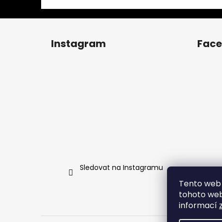
Z
á
Instagram
Fac
p
a
t
í
Sledovat na Instagramu
Tento web 
tohoto webu
informací