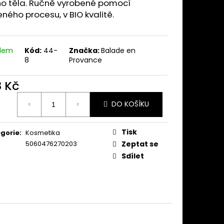
X 3.1L
ho těla. Ručně vyrobené pomocí
ného procesu, v BIO kvalitě.
adem
Kód:
44-
Značka:
Balade en
8
Provance
8 Kč
ná
DO KOŠÍKU
:
Tisk
gorie
:
Kosmetika
5060476270203
Zeptat se
Sdílet