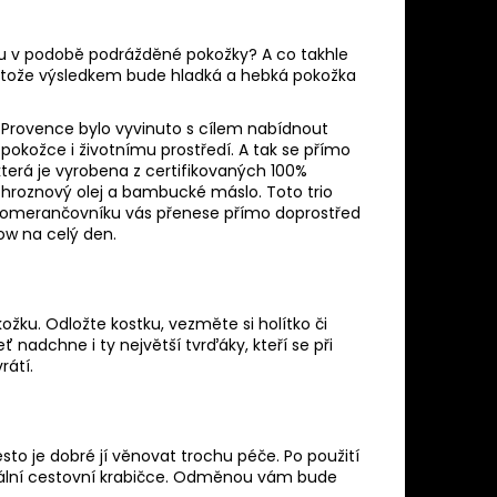
ou v podobě podrážděné pokožky? A co takhle
 protože výsledkem bude hladká a hebká pokožka
Provence bylo vyvinuto s cílem nabídnout
pokožce i životnímu prostředí. A tak se přímo
terá je vyrobena z certifikovaných 100%
, hroznový olej a bambucké máslo. Toto trio
 pomerančovníku vás přenese přímo doprostřed
low na celý den.
ožku. Odložte kostku, vezměte si holítko či
eť nadchne i ty největší tvrďáky, kteří se při
rátí.
sto je dobré jí věnovat trochu péče. Po použití
ciální cestovní krabičce. Odměnou vám bude