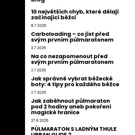
10 největších chyb, které dělají
začínající běžci
8.7.2025
Carboloading – co jíst před
svým prvním půlmaratonem
3.7.2025
Na co nezapomenout před
svým prvním půlmaratonem
2.7.2025
Jak správně vybrat běžecké
boty: 4 tipy pro každého běžce
2.7.2025
Jak zaběhnout půlmaraton
pod 2 hodiny aneb pokoření
magické hranice
27.6.2025
PŮLMARATON S LADNÝM THULE
URBAN GLIDE 2