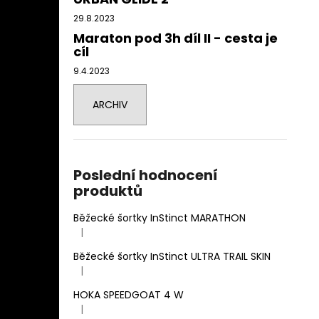
29.8.2023
Maraton pod 3h díl II - cesta je
cíl
9.4.2023
ARCHIV
Poslední hodnocení
produktů
Běžecké šortky InStinct MARATHON
|
Hodnocení produktu je 4 z 5 hvězdiček.
Běžecké šortky InStinct ULTRA TRAIL SKIN
|
Hodnocení produktu je 5 z 5 hvězdiček.
HOKA SPEEDGOAT 4 W
|
Hodnocení produktu je 3 z 5 hvězdiček.