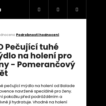
Hledat
Přihlášení
Nákupní
g
Značky
košík
rné
odnoceno
Podrobnosti hodnocení
cení
O Pečující tuhé
ktu
dlo na holení pro
ny - Pomerančový
ček.
ět
é pečující mýdlo na holení od Balade
Následující
ovence navržené speciálně pro ženy.
ní pokožku před podrážděním a
ivně ji hydratuje. Vhodné na holení