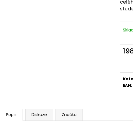
BĚŽECKÉ TRIKO COLORBLOK CHERRY W
BĚŽECKÁ VESTA P
celé
stude
1 444 Kč
2 149 Kč
Skl
19
Měr
cena
Kate
EAN
:
Popis
Diskuze
Značka