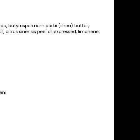
oxyde, butyrospermum parkii (shea) butter,
il, citrus sinensis peel oil expressed, limonene,
ení