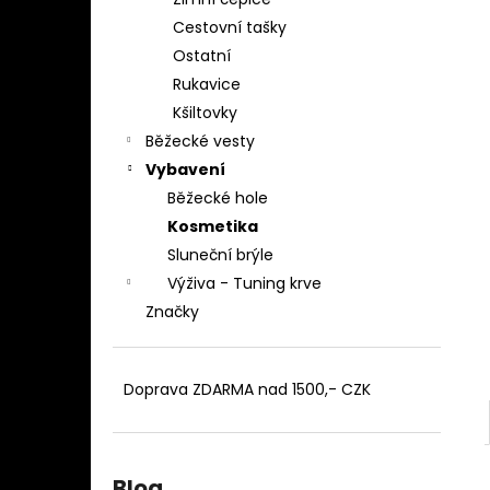
BĚŽECKÉ TÍLKO EMIL Z
l
Cestovní tašky
1 099 Kč
Ostatní
Rukavice
Kšiltovky
Běžecké vesty
Vybavení
Běžecké hole
Kosmetika
Sluneční brýle
Výživa - Tuning krve
Značky
Doprava ZDARMA nad 1500,- CZK
Blog