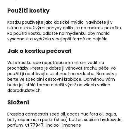
Použití kostky
Kostku používejte jako klasické mýdlo. Navlhčete ji v
rukou a krouživými pohyby aplikujte na mokrou pokožku.
Po použití kostku odložte na mýdlenku, aby mohla
vyschnout a vydržela v nejlepší formě co nejdéle.
Jak o kostku pečovat
Vaše kostka sice nepotřebuje krmit ani vodit na
procházky. Přesto je dobré jí věnovat trochu péče. Po
použití ji nechávejte uschnout na vzduchu. Na cesty ji
berte ve speciální cestovní krabičce. Odměnou vám
bude její stálá forma a delší výdrž na všech vašich
dobrodružstvích.
Složení
Brassica campestris seed oil, cocos nucifera oil, aqua,
butyrospermum parkii (shea) butter, sodium hydroxyde,
parfum, CI 77947, linalool, limonene