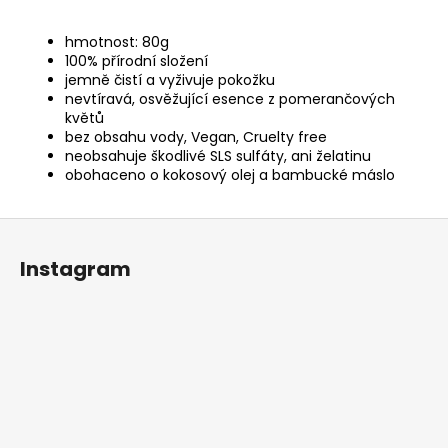
hmotnost: 80g
100% přírodní složení
jemně čistí a vyživuje pokožku
nevtíravá, osvěžující esence z pomerančových
květů
bez obsahu vody, Vegan, Cruelty free
neobsahuje škodlivé SLS sulfáty, ani želatinu
obohaceno o kokosový olej a bambucké máslo
Z
á
Instagram
p
a
t
í