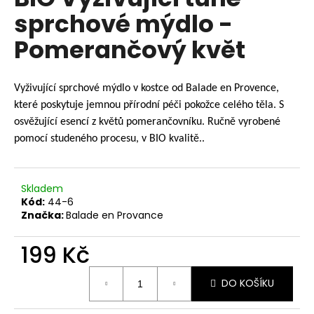
je
a
sprchové mýdlo -
0,0
z
j
Pomerančový květ
5
í
hvězdiček.
t
?
Vyživující sprchové mýdlo v kostce od Balade en Provence,
které poskytuje jemnou přírodní péči pokožce celého těla. S
osvěžující esencí z květů pomerančovníku. Ručně vyrobené
pomocí studeného procesu, v BIO kvalitě.
.
HLEDAT
Skladem
Kód:
44-6
Značka:
Balade en Provance
D
o
199 Kč
p
o
Měrná
r
DO KOŠÍKU
cena:
u