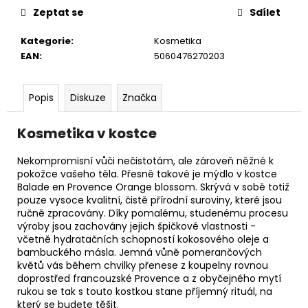
č
Zeptat se
Sdílet
u
j
Kategorie
:
Kosmetika
e
EAN
:
5060476270203
m
e
Popis
Diskuze
Značka
PONOŽKY
FORREST
Kosmetika v kostce
RUN
499
Nekompromisní vůči nečistotám, ale zároveň něžné k
Kč
pokožce vašeho těla. Přesně takové je mýdlo v kostce
Balade en Provence Orange blossom. Skrývá v sobě totiž
pouze vysoce kvalitní, čistě přírodní suroviny, které jsou
ručně zpracovány. Díky pomalému, studenému procesu
výroby jsou zachovány jejich špičkové vlastnosti -
včetně hydratačních schopností kokosového oleje a
bambuckého másla. Jemná vůně pomerančových
květů vás během chvilky přenese z koupelny rovnou
doprostřed francouzské Provence a z obyčejného mytí
rukou se tak s touto kostkou stane příjemný rituál, na
který se budete těšit.