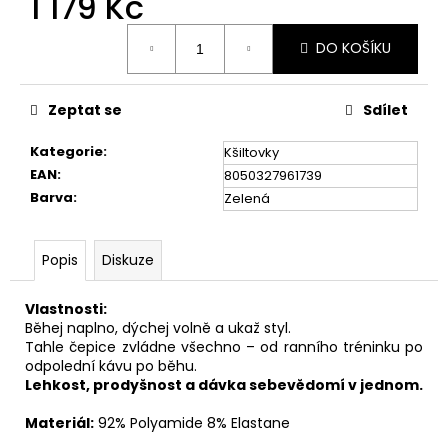
1 179 Kč
č
u
Měrná
j
DO KOŠÍKU
cena:
e
m
e
Zeptat se
Sdílet
Kategorie
:
Kšiltovky
BĚŽECKÁ
EAN
:
8050327961739
VESTA
Barva
:
Zelená
AMBITION
4,5L
2
Popis
Diskuze
649
Kč
Vlastnosti:
Běhej naplno, dýchej volně a ukaž styl.
Tahle čepice zvládne všechno – od ranního tréninku po
odpolední kávu po běhu.
Lehkost, prodyšnost a dávka sebevědomí v jednom.
Materiál:
92% Polyamide 8% Elastane