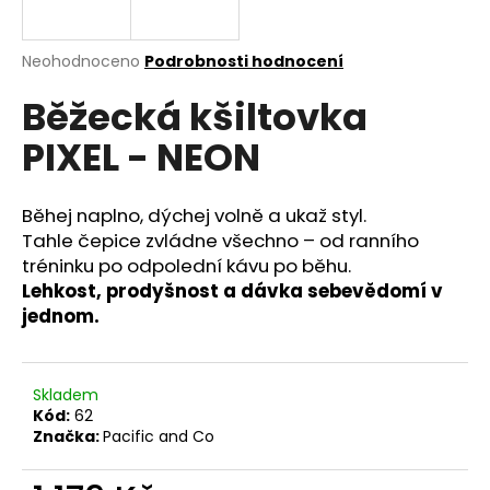
a
j
Průměrné
Neohodnoceno
Podrobnosti hodnocení
í
hodnocení
Běžecká kšiltovka
produktu
t
je
?
PIXEL - NEON
0,0
z
5
hvězdiček.
Běhej naplno, dýchej volně a ukaž styl.
Tahle čepice zvládne všechno – od ranního
HLEDAT
tréninku po odpolední kávu po běhu.
Lehkost, prodyšnost a dávka sebevědomí v
jednom.
D
o
p
Skladem
Kód:
62
o
Značka:
Pacific and Co
r
u