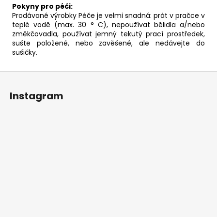
Pokyny pro péči:
Prodávané výrobky Péče je velmi snadná: prát v pračce v
teplé vodě (max. 30 ° C), nepoužívat bělidla a/nebo
změkčovadla, používat jemný tekutý prací prostředek,
sušte položené, nebo zavěšené, ale nedávejte do
sušičky.
Z
á
Instagram
p
a
t
í