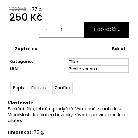
č
u
1 099 Kč
–77 %
250 Kč
j
e
Měrná
m
DO KOŠÍKU
cena:
e
Zeptat se
Sdílet
PONOŽKY
FORREST
Kategorie
:
Tílka
RUN
EAN
:
Zvolte variantu
499
Kč
Popis
Diskuze
Značka
Vlastnosti:
Funkční tílko, lehké a prodyšné. Vyrobené z materiálu
MicroMesh. Ideální na běžecký závod, i pravidelnou lekci
pilates.
Hmotnost:
75 g.