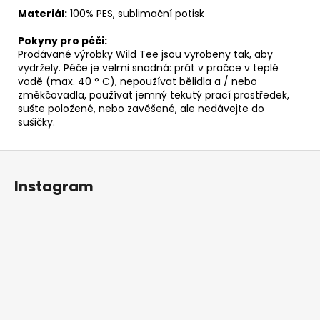
Materiál:
100% PES, sublimační potisk
Pokyny pro péči:
Prodávané výrobky Wild Tee jsou vyrobeny tak, aby
vydržely. Péče je velmi snadná: prát v pračce v teplé
vodě (max. 40 ° C), nepoužívat bělidla a / nebo
změkčovadla, používat jemný tekutý prací prostředek,
sušte položené, nebo zavěšené, ale nedávejte do
sušičky.
Z
á
Instagram
p
a
t
í