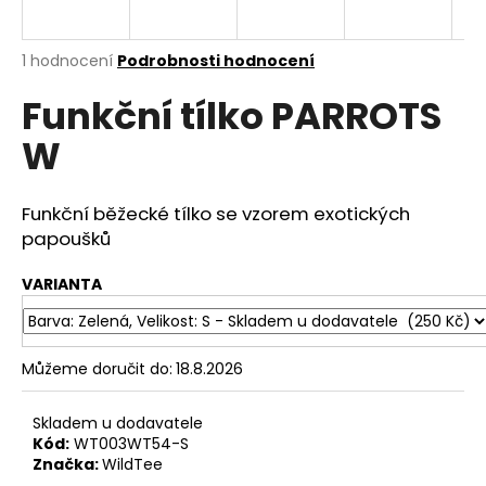
a
j
Průměrné
1 hodnocení
Podrobnosti hodnocení
í
hodnocení
Funkční tílko PARROTS
produktu
t
je
?
W
5,0
z
5
hvězdiček.
Funkční běžecké tílko se vzorem exotických
papoušků
HLEDAT
VARIANTA
D
o
Můžeme doručit do:
18.8.2026
p
o
Skladem u dodavatele
r
Kód:
WT003WT54-S
u
Značka:
WildTee