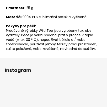
Hmotnost:
25 g
Materiál:
100% PES sublimační potisk a vyšívaná.
Pokyny pro péči:
Prodávané výrobky Wild Tee jsou vyrobeny tak, aby
vydržely. Péče je velmi snadná: prát v pračce v teplé
vodě (max. 30 ° C), nepoužívat bělidla a / nebo
změkčovadla, používat jemný tekutý prací prostředek,
sušte položené, nebo zavěšené, nevhodné do sušičky.
Z
á
Instagram
p
a
t
í