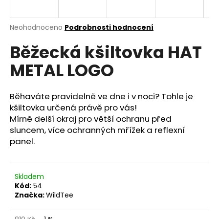
a
j
Průměrné
Neohodnoceno
Podrobnosti hodnocení
í
hodnocení
Běžecká kšiltovka HAT
produktu
t
je
?
METAL LOGO
0,0
z
5
hvězdiček.
Běhaváte pravidelně ve dne i v noci? Tohle je
kšiltovka určená právě pro vás!
HLEDAT
Mírně delší okraj pro větší ochranu před
sluncem, více ochranných mřížek a reflexní
panel.
D
o
p
Skladem
Kód:
54
o
Značka:
WildTee
r
u