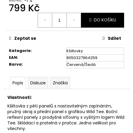
č
810 Kč
–1 %
799 Kč
u
j
Měrná
e
DO KOŠÍKU
cena:
m
e
Zeptat se
Sdílet
FUNKČNÍ
Kategorie
:
Kšiltovky
TRIKO
EAN
:
8050327964259
FOREST
Barva
:
Červená/Šedá
1
199
Kč
Popis
Diskuze
Značka
Vlastnosti:
Kšiltovka z pěti panelů s nastavitelným zapínáním,
pružný okraj a přední panel s grafikou Wild Tee. Boční
reflexní panely z prodyšné síťoviny s vyšitým logem Wild
Tee. Skládací a pratelná v pračce. Jedna velikost pro
všechny.