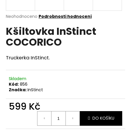
a
j
Průměrné
Neohodnoceno
Podrobnosti hodnocení
í
hodnocení
Kšiltovka InStinct
produktu
t
je
?
COCORICO
0,0
z
5
hvězdiček.
Truckerka InStinct.
HLEDAT
Skladem
Kód:
856
Značka:
InStinct
D
o
599 Kč
p
o
Měrná
r
DO KOŠÍKU
cena:
u