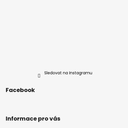
a
t
í
Sledovat na Instagramu
Facebook
Informace pro vás