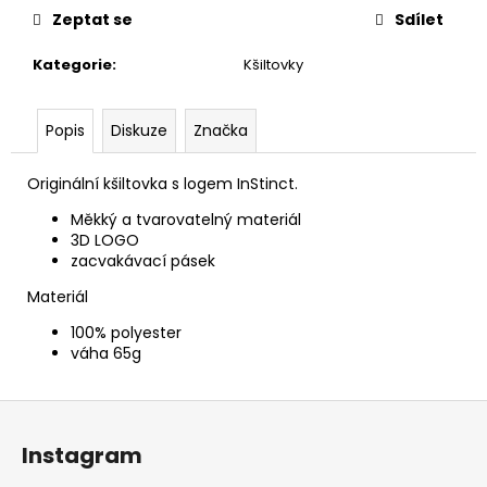
č
Zeptat se
Sdílet
u
j
Kategorie
:
Kšiltovky
e
m
e
Popis
Diskuze
Značka
Originální kšiltovka s logem InStinct.
BĚŽECKÁ
VESTA
Měkký a tvarovatelný materiál
AMBITION
3D LOGO
4,5L
zacvakávací pásek
2
649
Materiál
Kč
100% polyester
váha 65g
Z
á
Instagram
p