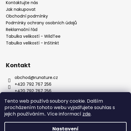
Kontaktujte nás
Jak nakupovat
Obchodní podmínky
Podmínky ochrany osobních údajů
Reklamační řád
Tabulka velikostí - WildTee
Tabulka velikostí - InStinkt
Kontakt
obchod
@
runature.cz
+420 792 767 256
+420 792 767 256
http://facebook.com/wearerunature
Tento web používá soubory cookie. Dalším
wearerunature
procházením tohoto webu vyjadřujete souhlas s
jejich používáním.. Více informací
zde
.
Nastavení