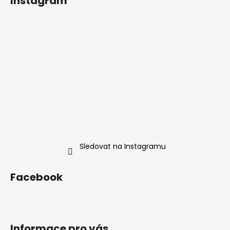
Instagram
p
a
t
í
Sledovat na Instagramu
Facebook
Informace pro vás