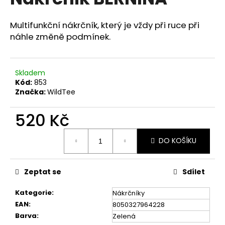
je
a
0,0
z
j
Multifunkční nákrčník, který je vždy při ruce při
5
náhle změně podmínek.
í
hvězdiček.
t
?
Skladem
Kód:
853
Značka:
WildTee
520 Kč
HLEDAT
Měrná
DO KOŠÍKU
cena:
D
o
Zeptat se
Sdílet
p
o
Kategorie
:
Nákrčníky
r
EAN
:
8050327964228
u
Barva
:
Zelená