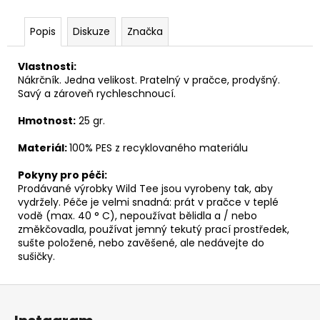
č
u
j
Popis
Diskuze
Značka
e
m
Vlastnosti:
e
Nákrčník. Jedna velikost. Pratelný v pračce, prodyšný.
Savý a zároveň rychleschnoucí.
Hmotnost:
25 gr.
BĚŽECKÁ
VESTA
AMBITION
Materiál:
100% PES z recyklovaného materiálu
4,5L
Pokyny pro péči:
2
Prodávané výrobky Wild Tee jsou vyrobeny tak, aby
649
Kč
vydržely. Péče je velmi snadná: prát v pračce v teplé
vodě (max. 40 ° C), nepoužívat bělidla a / nebo
změkčovadla, používat jemný tekutý prací prostředek,
sušte položené, nebo zavěšené, ale nedávejte do
sušičky.
Z
á