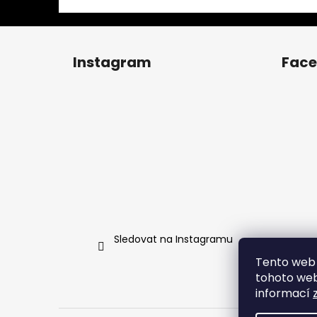
Z
á
Instagram
Fac
p
a
t
í
Sledovat na Instagramu
Tento web 
tohoto webu
informací