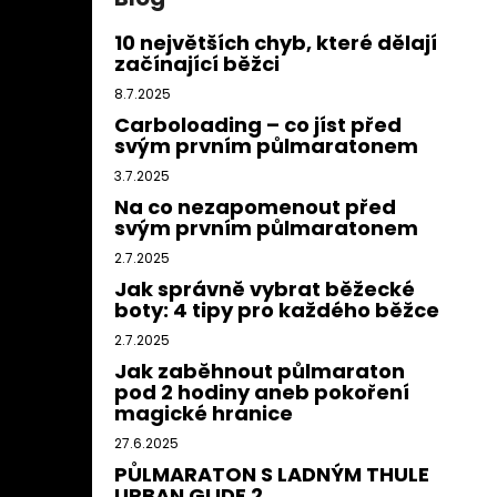
10 největších chyb, které dělají
začínající běžci
8.7.2025
Carboloading – co jíst před
svým prvním půlmaratonem
3.7.2025
Na co nezapomenout před
svým prvním půlmaratonem
2.7.2025
Jak správně vybrat běžecké
boty: 4 tipy pro každého běžce
2.7.2025
Jak zaběhnout půlmaraton
pod 2 hodiny aneb pokoření
magické hranice
27.6.2025
PŮLMARATON S LADNÝM THULE
URBAN GLIDE 2