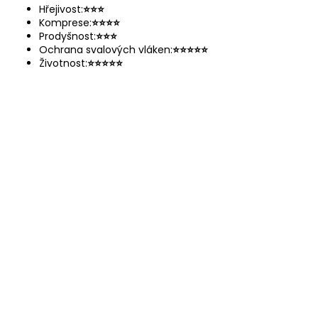
Hřejivost:
⭐
⭐
⭐
Komprese:
⭐
⭐
⭐
⭐
Prodyšnost:
⭐
⭐
⭐
Ochrana svalových vláken:
⭐
⭐
⭐
⭐
⭐
Životnost:
⭐
⭐
⭐
⭐
⭐