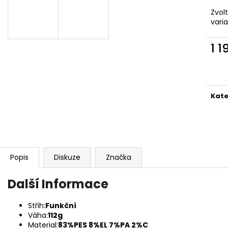
BĚŽECKÉ TRIKO COLORBLOK CHERRY W
BĚŽECKÁ VESTA P
Zvol
1 444 Kč
2 149 Kč
vari
1 1
Měr
cena
Kate
Popis
Diskuze
Značka
Další Informace
Střih:
Funkční
Váha:
112g
Material:
83%PES 8%EL 7%PA 2%C