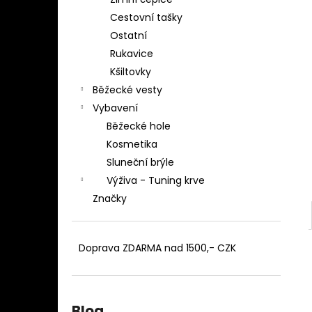
BĚŽECKÉ TÍLKO EMIL Z
l
Cestovní tašky
1 099 Kč
Ostatní
Rukavice
Kšiltovky
Běžecké vesty
Vybavení
Běžecké hole
Kosmetika
Sluneční brýle
Výživa - Tuning krve
Značky
Doprava ZDARMA nad 1500,- CZK
Blog