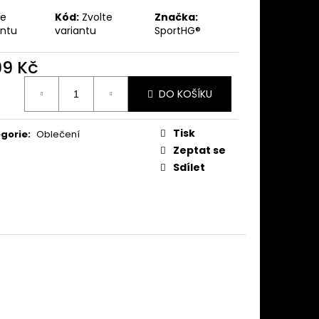
X 3.1L
te
Kód:
Zvolte
Značka:
antu
variantu
SportHG®
99 Kč
ná
DO KOŠÍKU
:
Tisk
gorie
:
Oblečení
Zeptat se
Sdílet