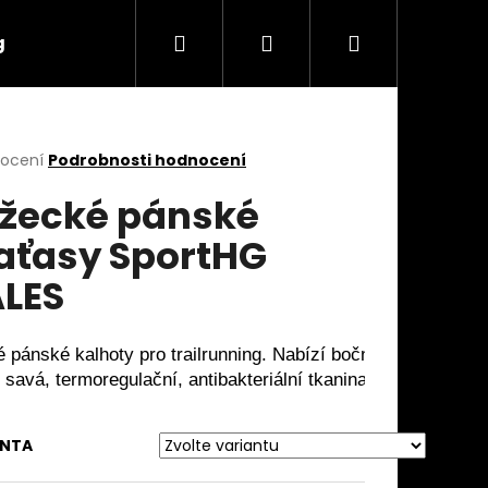
Hledat
Přihlášení
Nákupní
g
Značky
košík
rné
nocení
Podrobnosti hodnocení
cení
žecké pánské
ktu
aťasy SportHG
LES
ček.
é pánské kalhoty pro trailrunning. Nabízí boční kapsy a refle
 savá, termoregulační, antibakteriální tkanina proti zápachu
Následující
ANTA