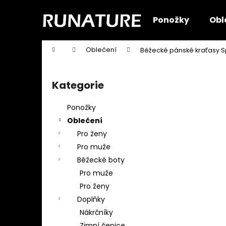
K
Přejít
na
o
Ponožky
Obl
obsah
Zpět
Zpět
š
do
do
í
Domů
Oblečení
Běžecké pánské kraťasy S
k
obchodu
obchodu
P
o
Kategorie
Přeskočit
s
kategorie
t
Ponožky
r
Oblečení
a
Pro ženy
n
Pro muže
n
Běžecké boty
í
Pro muže
p
Pro ženy
a
Doplňky
n
Nákrčníky
e
Zimní čepice