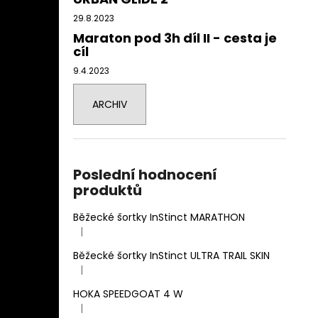
29.8.2023
Maraton pod 3h díl II - cesta je
cíl
9.4.2023
ARCHIV
Poslední hodnocení
produktů
Běžecké šortky InStinct MARATHON
|
Hodnocení produktu je 4 z 5 hvězdiček.
Běžecké šortky InStinct ULTRA TRAIL SKIN
|
Hodnocení produktu je 5 z 5 hvězdiček.
HOKA SPEEDGOAT 4 W
|
Hodnocení produktu je 3 z 5 hvězdiček.