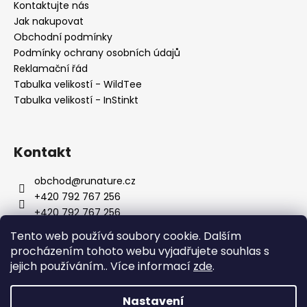
Kontaktujte nás
Jak nakupovat
Obchodní podmínky
Podmínky ochrany osobních údajů
Reklamační řád
Tabulka velikostí - WildTee
Tabulka velikostí - InStinkt
Kontakt
obchod
@
runature.cz
+420 792 767 256
+420 792 767 256
http://facebook.com/wearerunature
Tento web používá soubory cookie. Dalším
wearerunature
procházením tohoto webu vyjadřujete souhlas s
jejich používáním.. Více informací
zde
.
Nastavení