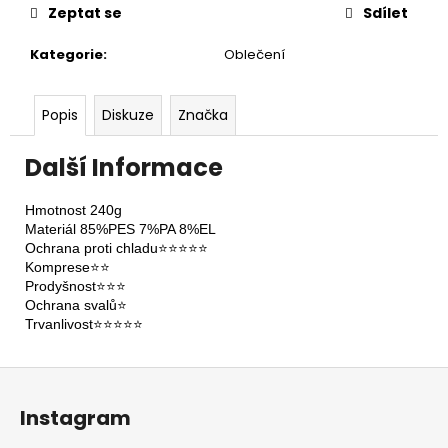
č
Zeptat se
Sdílet
u
j
Kategorie
:
Oblečení
e
m
e
Popis
Diskuze
Značka
Další Informace
BĚŽECKÁ
VESTA
AMBITION
Hmotnost 240g

4,5L
Materiál 85%PES 7%PA 8%EL

2
Ochrana proti chladu⭐⭐⭐⭐⭐

649
Komprese⭐⭐

Kč
Prodyšnost⭐⭐⭐

Ochrana svalů⭐

Trvanlivost⭐⭐⭐⭐
⭐
Z
á
Instagram
p