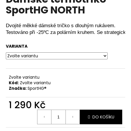
je
a
SportHG NORTH
0,0
z
j
5
í
hvězdiček.
Dvojité měkké dámské tričko s dlouhým rukávem. 
t
Testováno při -25ºC za polárním kruhem. Se strategickým
?
VARIANTA
HLEDAT
Zvolte variantu
Kód:
Zvolte variantu
Značka:
SportHG®
D
o
1 290 Kč
p
o
Měrná
DO KOŠÍKU
cena:
r
u