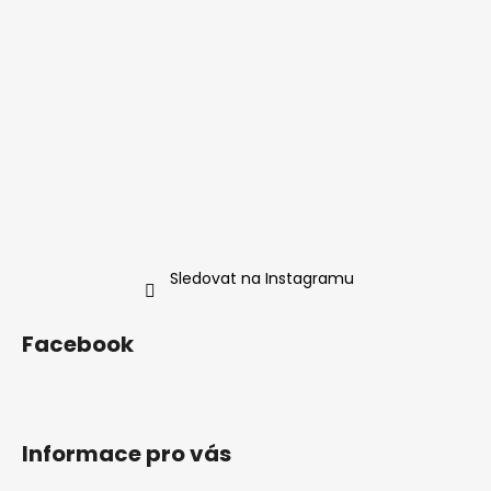
a
t
í
Sledovat na Instagramu
Facebook
Informace pro vás