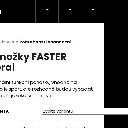
Hledat
Přihlášení
Nákupní
g
Značky
košík
rné
odnoceno
Podrobnosti hodnocení
cení
nožky FASTER
ktu
ral
ček.
nální funkční ponožky, vhodné na
oliv sport, ale rozhodně budou vypadat
 při jakékoliv činnosti.
Následující
ANTA