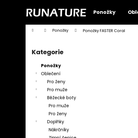
K
Přejít
na
o
Ponožky
Obl
obsah
Zpět
Zpět
š
do
do
í
Domů
Ponožky
Ponožky FASTER Coral
k
obchodu
obchodu
P
o
Kategorie
Přeskočit
s
kategorie
t
Ponožky
r
Oblečení
a
Pro ženy
n
Pro muže
n
Běžecké boty
í
Pro muže
p
Pro ženy
a
Doplňky
n
Nákrčníky
e
Zimní čepice