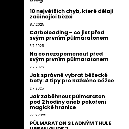
10 největších chyb, které dělají
začínající běžci
8.7.2025
Carboloading – co jíst před
svým prvním půlmaratonem
3.7.2025
Na co nezapomenout před
svým prvním půlmaratonem
2.7.2025
Jak správně vybrat běžecké
boty: 4 tipy pro každého běžce
2.7.2025
Jak zaběhnout půlmaraton
pod 2 hodiny aneb pokoření
magické hranice
27.6.2025
PŮLMARATON S LADNÝM THULE
URBAN GLIDE 2