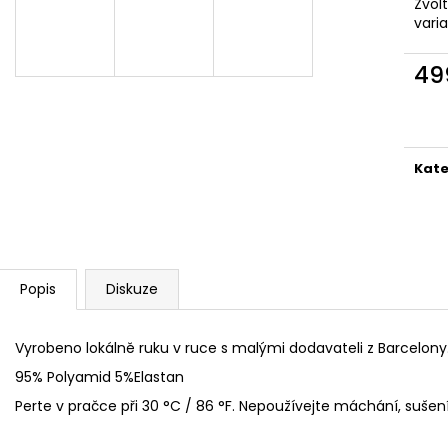
BĚŽECKÉ TRIKO COLORBLOK CHERRY W
BĚŽECKÁ VESTA P
Zvol
vari
1 444 Kč
2 149 Kč
49
Měr
cena
Kate
Popis
Diskuze
Vyrobeno lokálně ruku v ruce s malými dodavateli z Barcelony
95% Polyamid
5%Elastan
Perte v pračce při 30 °C / 86 °F. Nepoužívejte máchání, sušen