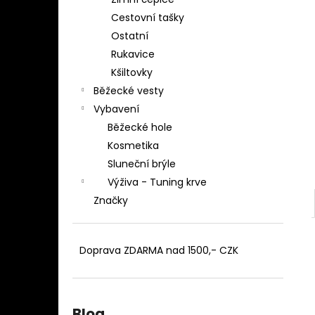
BĚŽECKÉ TÍLKO EMIL Z
l
Cestovní tašky
1 099 Kč
Ostatní
Rukavice
Kšiltovky
Běžecké vesty
Vybavení
Běžecké hole
Kosmetika
Sluneční brýle
Výživa - Tuning krve
Značky
Doprava ZDARMA nad 1500,- CZK
Blog