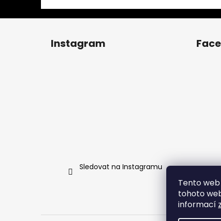
Z
á
Instagram
Fac
p
a
t
í
Sledovat na Instagramu
Tento web 
tohoto webu
informací