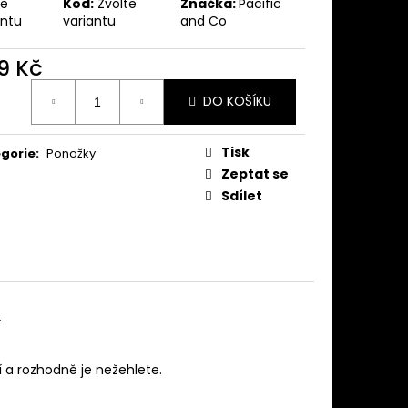
X 3.1L
te
Kód:
Zvolte
Značka:
Pacific
antu
variantu
and Co
9 Kč
ná
DO KOŠÍKU
:
Tisk
gorie
:
Ponožky
Zeptat se
Sdílet
.
í a rozhodně je nežehlete.