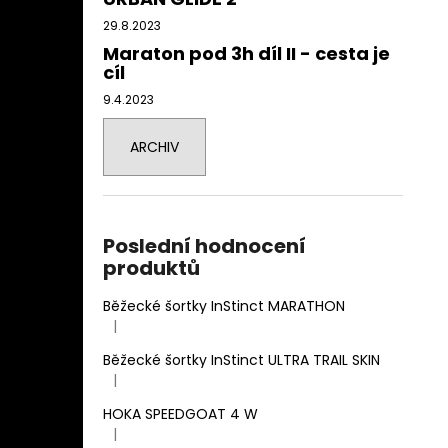
29.8.2023
Maraton pod 3h díl II - cesta je
cíl
9.4.2023
ARCHIV
Poslední hodnocení
produktů
Běžecké šortky InStinct MARATHON
|
Hodnocení produktu je 4 z 5 hvězdiček.
Běžecké šortky InStinct ULTRA TRAIL SKIN
|
Hodnocení produktu je 5 z 5 hvězdiček.
HOKA SPEEDGOAT 4 W
|
Hodnocení produktu je 3 z 5 hvězdiček.