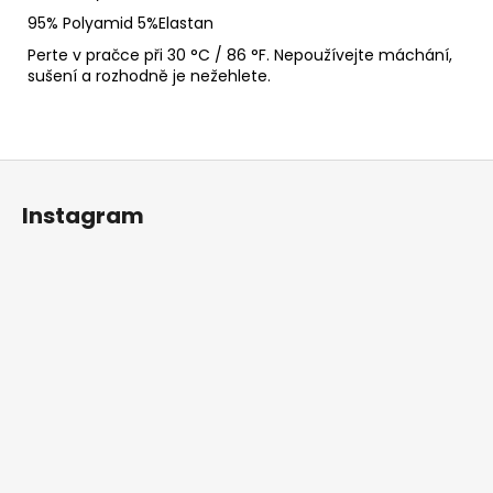
95% Polyamid
5%Elastan
Perte v pračce při 30 °C / 86 °F. Nepoužívejte máchání,
sušení a rozhodně je nežehlete.
Z
á
Instagram
p
a
t
í