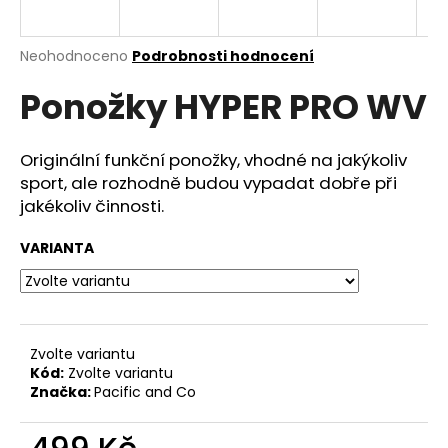
a
j
Průměrné
Neohodnoceno
Podrobnosti hodnocení
í
hodnocení
Ponožky HYPER PRO WV
produktu
t
je
?
0,0
z
Originální funkční ponožky, vhodné na jakýkoliv
5
sport, ale rozhodně budou vypadat dobře při
hvězdiček.
jakékoliv činnosti.
HLEDAT
VARIANTA
D
o
Zvolte variantu
p
Kód:
Zvolte variantu
o
Značka:
Pacific and Co
r
u