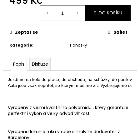
499 Kč
č
u
Měrná
DO KOŠÍKU
j
cena:
e
m
Zeptat se
Sdílet
e
Kategorie
:
Ponožky
BĚŽECKÉ
TRIKO
COLORBLOK
Popis
Diskuze
PINK
W
Jezdíme na kole do práce, do obchodu, na schůzky, do posilovny… 
1
Auta jsou však nepřítel, se kterým musíme žít. Vyzbrojujeme se tedy
444
Kč
Vyrobeny z velmi kvalitního polyamidu , který garantuje
perfektní výkon a velký odvod vlhkosti.
Vyrobeno lokálně ruku v ruce s malými dodavateli z
Barcelony.