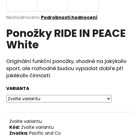
a
j
Průměrné
Neohodnoceno
Podrobnosti hodnocení
í
hodnocení
Ponožky RIDE IN PEACE
produktu
t
je
?
White
0,0
z
5
hvězdiček.
Originální funkční ponožky, vhodné na jakýkoliv
sport, ale rozhodně budou vypadat dobře při
HLEDAT
jakékoliv činnosti.
VARIANTA
D
o
p
o
Zvolte variantu
r
Kód:
Zvolte variantu
u
Značka:
Pacific and Co