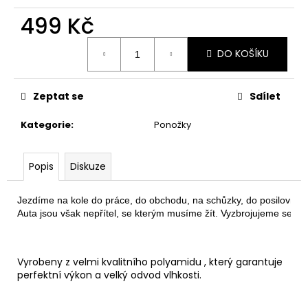
č
u
499 Kč
j
Měrná
e
DO KOŠÍKU
cena:
m
e
Zeptat se
Sdílet
FUNKČNÍ
Kategorie
:
Ponožky
TRIKO
FOREST
1
Popis
Diskuze
199
Kč
Jezdíme na kole do práce, do obchodu, na schůzky, do posilovny… 
Auta jsou však nepřítel, se kterým musíme žít. Vyzbrojujeme se tedy
Vyrobeny z velmi kvalitního polyamidu , který garantuje
perfektní výkon a velký odvod vlhkosti.