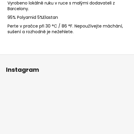
Vyrobeno lokálně ruku v ruce s malými dodavateli z
Barcelony.
95% Polyamid
5%Elastan
Perte v pračce při 30 °C / 86 °F. Nepoužívejte máchání,
sušení a rozhodně je nežehlete.
Z
á
Instagram
p
a
t
í