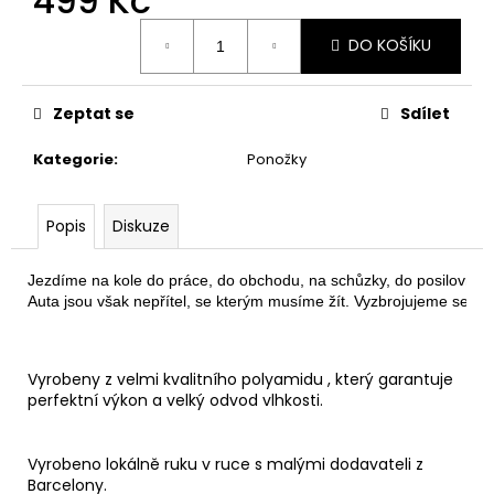
499 Kč
č
u
Měrná
DO KOŠÍKU
j
cena:
e
m
Zeptat se
Sdílet
e
Kategorie
:
Ponožky
BĚŽECKÉ
TRIKO
COLORBLOK
Popis
Diskuze
PINK
W
Jezdíme na kole do práce, do obchodu, na schůzky, do posilovny… 
1
Auta jsou však nepřítel, se kterým musíme žít. Vyzbrojujeme se tedy
444
Kč
Vyrobeny z velmi kvalitního polyamidu , který garantuje
perfektní výkon a velký odvod vlhkosti.
Vyrobeno lokálně ruku v ruce s malými dodavateli z
Barcelony.