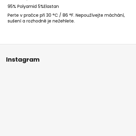
95% Polyamid
5%Elastan
Perte v pračce při 30 °C / 86 °F. Nepoužívejte máchání,
sušení a rozhodně je nežehlete.
Z
á
Instagram
p
a
t
í