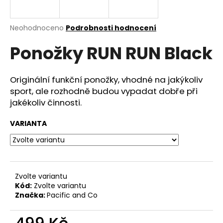
a
j
Průměrné
Neohodnoceno
Podrobnosti hodnocení
í
hodnocení
Ponožky RUN RUN Black
produktu
t
je
?
0,0
z
Originální funkční ponožky, vhodné na jakýkoliv
5
sport, ale rozhodně budou vypadat dobře při
hvězdiček.
jakékoliv činnosti.
HLEDAT
VARIANTA
D
o
Zvolte variantu
p
Kód:
Zvolte variantu
o
Značka:
Pacific and Co
r
u