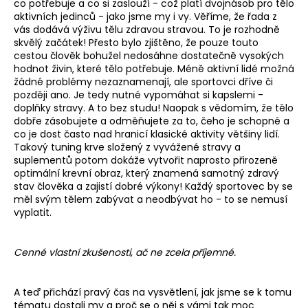
co potřebuje a co si zaslouží - což platí dvojnásob pro tělo
a
aktivních jedinců - jako jsme my i vy. Věříme, že řada z
vás dodává výživu tělu zdravou stravou. To je rozhodně
j
skvělý začátek!
Přesto bylo zjištěno, že pouze touto
í
cestou člověk bohužel nedosáhne dostatečně vysokých
t
hodnot živin, které tělo potřebuje
. Méně aktivní lidé možná
žádné problémy nezaznamenají, ale sportovci dříve či
?
později ano. Je tedy nutné vypomáhat si kapslemi -
doplňky stravy. A to bez studu! Naopak s vědomím, že tělo
dobře zásobujete a odměňujete za to, čeho je schopné a
co je dost často nad hranicí klasické aktivity většiny lidí.
Takový tuning krve složený z vyvážené stravy a
HLEDAT
suplementů potom dokáže vytvořit naprosto přirozeně
optimální krevní obraz, který znamená samotný zdravý
stav člověka a zajistí dobré výkony! Každý sportovec by se
měl svým tělem zabývat a neodbývat ho - to se nemusí
vyplatit.
D
o
p
Cenné vlastní zkušenosti, ač ne zcela příjemné.
o
r
A teď přichází pravý čas na vysvětlení, jak jsme se k tomu
u
tématu dostali my a proč se o něj s vámi tak moc