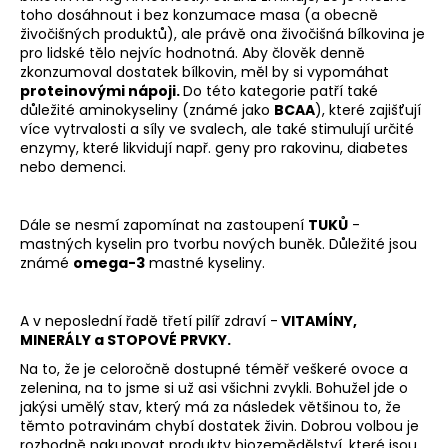
toho dosáhnout i bez konzumace masa (a obecně
živočišných produktů), ale právě ona živočišná bílkovina je
pro lidské tělo nejvíc hodnotná. Aby člověk denně
zkonzumoval dostatek bílkovin, měl by si vypomáhat
proteinovými nápoji.
Do této kategorie patří také
důležité
aminokyseliny (známé jako
BCAA
), které zajišťují
více vytrvalosti a síly ve svalech, ale také stimulují určité
enzymy, které likvidují např. geny pro rakovinu, diabetes
nebo demenci.
Dále se nesmí zapomínat na zastoupení
TUKŮ
-
mastných kyselin pro tvorbu nových buněk. Důležité jsou
známé
omega-3
mastné kyseliny.
A v neposlední řadě třetí pilíř zdraví -
VITAMÍNY,
MINERÁLY a STOPOVÉ PRVKY.
Na to, že je celoročně dostupné téměř veškeré ovoce a
zelenina, na to jsme si už asi všichni zvykli. Bohužel jde o
jakýsi umělý stav, který má za následek většinou to, že
těmto potravinám chybí dostatek živin. Dobrou volbou je
rozhodně nakupovat produkty biozemědělství, které jsou