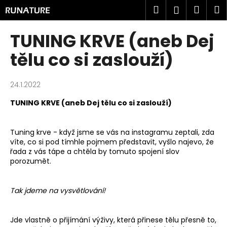
K
Přejít
Hledat
Náku
M
Přihlášen
na
o
obsah
Zpět
Zpět
košík
š
TUNING KRVE (aneb Dej
í
C
tělu co si zaslouží)
k
o
p
24.1.2022
o
TUNING KRVE (aneb Dej tělu co si zaslouží)
t
ř
e
Tuning krve - když jsme se vás na instagramu zeptali, zda
víte, co si pod tímhle pojmem představit, vyšlo najevo, že
b
řada z vás tápe a chtěla by tomuto spojení slov
u
porozumět.
j
e
Tak jdeme na vysvětlování!
t
e
Jde vlastně o přijímání výživy, která přinese tělu přesně to,
n