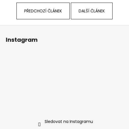
PŘEDCHOZÍ ČLÁNEK
DALŠÍ ČLÁNEK
Z
á
Instagram
p
a
t
í
Sledovat na Instagramu