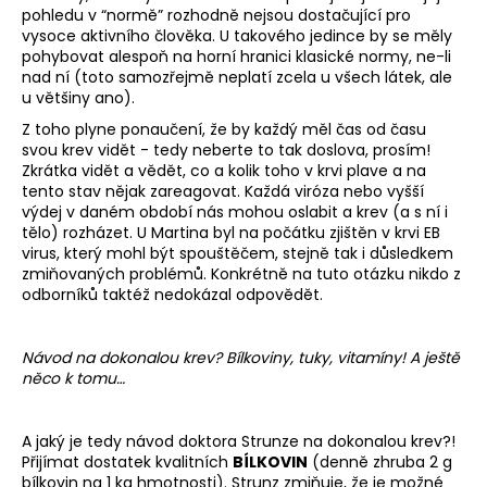
pohledu v “normě” rozhodně nejsou dostačující pro
vysoce aktivního člověka. U takového jedince by se měly
pohybovat alespoň na horní hranici klasické normy, ne-li
nad ní (toto samozřejmě neplatí zcela u všech látek, ale
u většiny ano).
Z toho plyne ponaučení, že by každý měl čas od času
svou krev vidět - tedy neberte to tak doslova, prosím!
Zkrátka vidět a vědět, co a kolik toho v krvi plave a na
tento stav nějak zareagovat. Každá viróza nebo vyšší
výdej v daném období nás mohou oslabit a krev (a s ní i
tělo) rozházet. U Martina byl na počátku zjištěn v krvi EB
virus, který mohl být spouštěčem, stejně tak i důsledkem
zmiňovaných problémů. Konkrétně na tuto otázku nikdo z
odborníků taktéž nedokázal odpovědět.
Návod na dokonalou krev? Bílkoviny, tuky, vitamíny! A ještě
něco k tomu…
A jaký je tedy návod doktora Strunze na dokonalou krev?!
Přijímat dostatek kvalitních
BÍLKOVIN
(denně zhruba 2 g
bílkovin na 1 kg hmotnosti). Strunz zmiňuje, že je možné