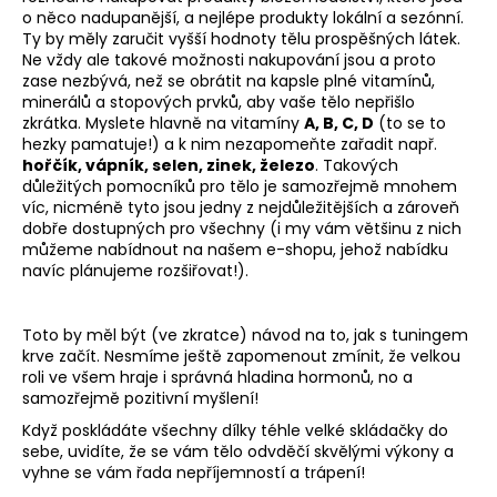
o něco nadupanější, a nejlépe produkty lokální a sezónní.
Ty by měly zaručit vyšší hodnoty tělu prospěšných látek.
Ne vždy ale takové možnosti nakupování jsou a proto
zase nezbývá, než se obrátit na kapsle plné vitamínů,
minerálů a stopových prvků, aby vaše tělo nepřišlo
zkrátka. Myslete hlavně na vitamíny
A, B, C, D
(to se to
hezky pamatuje!) a k nim nezapomeňte zařadit např.
hořčík, vápník, selen, zinek, železo
. Takových
důležitých pomocníků pro tělo je samozřejmě mnohem
víc, nicméně tyto jsou jedny z nejdůležitějších a zároveň
dobře dostupných pro všechny (i my vám většinu z nich
můžeme nabídnout na našem e-shopu, jehož nabídku
navíc plánujeme rozšiřovat!).
Toto by měl být (ve zkratce) návod na to, jak s tuningem
krve začít. Nesmíme ještě zapomenout zmínit, že velkou
roli ve všem hraje i správná hladina hormonů, no a
samozřejmě pozitivní myšlení!
Když poskládáte všechny dílky téhle velké skládačky do
sebe, uvidíte, že se vám tělo odvděčí skvělými výkony a
vyhne se vám řada nepříjemností a trápení!