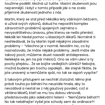
č
toužíme podělit. Možná už tušíte. Vlastní zkušenosti jsou
u
nejcennější. I když v tomto případě jde o ne zcela
j
příjemné zkušenosti jednoho z nás.
e
Martin, který se stal před několika lety vášnivým běžcem,
m
si užíval svých výkonů, dokud ho nepostihl komplex
e
zdravotních problémů spojených zejména s
nevysvětlitelnou únavou, přes kterou se nešlo přenést.
Několik let hledal pomoc u klasických lékařů. Nicméně ti
BĚŽECKÁ
neshledávali, že by Martin trpěl nějakými zásadními
VESTA
problémy - “Všechno je v normě. Nevidím nic, co by
PX
naznačovalo, že máte nějaké problémy. Jestli máte ale
3.1L
takový pocit, můžeme zkusit nasadit antidepresiva…
2
Nelekejte se, jen na pár měsíců. Ono se vám uleví a ty
149
pocity přejdou… Že se bojíte vedlejších účinků? Nebojte,
Kč
možná budete jen trochu ospalejší… Ale stejně říkáte, že
jste unavený a nemůžete spát, no tak se aspoň vyspíte!”
S takovým přístupem se nechtěl ztotožnit. Mimo jiné
právě touha po běhání ho neustále hnala, aby to
nevzdával a nestal se z něj gaučový povaleč, což si
většina lékařů, kteří se mu tou dobou věnovali,
představovala jako adekvátní řešení - “Nemůžete běhat?!
No tak neběhejte! Vyšel jste schody sem do ordinace?!