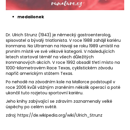
medailonek
Dr. Ulrich Strunz (1943)
je německý gastroenterolog,
spisovatel
a bývalý
triatlonist
a. V roce 1988 zahájil kariéru
Ironmana. Na
Ultraman
na
Havaji
se roku 1989 umístil na
prvním místě ve své věkové kategorii. V následujících
letech startoval téměř na všech důležitých
Ironmanových akcích. V roce 1992 obsadil třetí místo na
1000-kilometrovém Race Texas, cyklistickém závodu
napříč americkým státem
Texas
.
Po nehodě na
závodním kol
e na
Mallorce
podstoupil v
roce 2006 kvůli vážným zraněním několik operací a poté
ukončil tuto rozjetou sportovní kariéru.
Jeho knihy zabývající se zdravím zaznamenaly velké
úspěchy po celém světě.
zdroj: https://de.wikipedia.org/wiki/Ulrich_Strunz