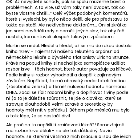
OK! Až nevyjdete schody, pak se spolu můžeme bavit o
problémech. A to víte, už vám taky není dvacet, tak co
byste vlastně chtěl…” Celý výčet podobných komentářů,
které si vyslechl, by byl o něco delší, ale pro představu to
takto asi stačí. Ale nekřivděme doktorům… Oni si zkrátka
jen sami nevěděli rady a neměli jiných slov, tak aby řeč
nestála, komentovali alespoň takovým způsobem.
Martin se nedal. Hledal a hledal, až se mu do rukou dostala
kniha “Krev - Tajemství našeho tekutého orgánu” od
německého lékaře a bývalého triatlonisty Ulricha Strunze.
Právě na popud knihy si nechal jako samoplátce udělat
rozbor krve - těch hodnot, které autor považuje za klíčové.
Podle knihy si rozbor vyhodnotil a dospěl k zajímavým
závěrům. Například, že má obrovský nedostatek feritinu
(zásobního železa) a téměř nulovou hodnotu hormonu
DHEA. Začal se řídit radami knihy a doplňovat živiny podle
ní (a to je důležité zdůraznit, že jde o člověka, který se
stravuje dlouhodobě velmi zdravě a teoreticky by
hodnoty měl mít v pořádku). Během pár měsíců mu bylo
o tolik lépe, že se nestačil divit.
Ale proč na to nepřišli ti zmiňovaní lékaři?! Samozřejmě
mu rozbor krve dělali - ne ale tak důkladný. Navíc
hodnoty, se kterými většina z nich pracuje a jsou dle jejich