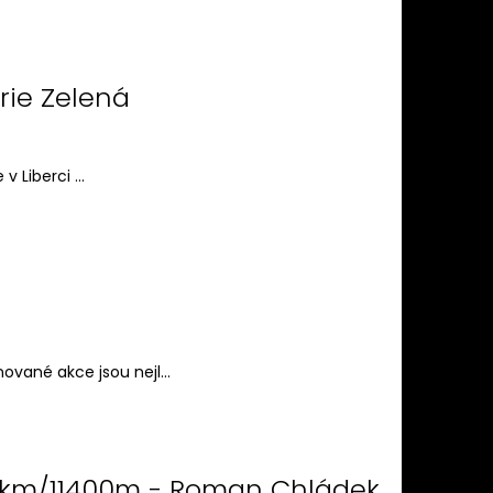
rie Zelená
 Liberci ...
vané akce jsou nejl...
149km/11400m - Roman Chládek