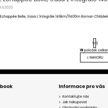
4.9.2020
´Echappée Belle, trasa L´Integrále 149km/11400m Roman Chládek 
S
1
2
t
r
19
položek celk
O
á
v
NAHORU
n
l
k
o
á
v
d
á
a
n
c
ebook
Informace pro vás
í
í
p
Kontaktujte nás
r
Jak nakupovat
v
Obchodní podmínky