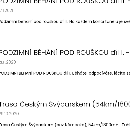
PODZIMNÍ BĚHÁNÍ POD ROUŠKOU díl II. 
17.1.2021
Podzimní běhání pod rouškou díl II. Na každém konci tunelu je svě
PODZIMNÍ BĚHÁNÍ POD ROUŠKOU díl I. -
21.11.2020
PODZIMNÍ BĚHÁNÍ POD ROUŠKOU díl I. Běháte, odpočíváte, léčíte se
Trasa Českým Švýcarskem (54km/18
29.10.2020
Trasa Českým Švýcarskem (bez Německa), 54km/1800m+ Tuhle tra