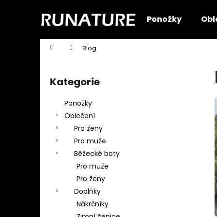
K
Přejít
na
o
Ponožky
Obl
obsah
Zpět
Zpět
š
do
do
í
Domů
Blog
k
obchodu
obchodu
P
o
Kategorie
Přeskočit
s
kategorie
t
Ponožky
r
Oblečení
a
Pro ženy
n
Pro muže
n
Běžecké boty
í
Pro muže
p
Pro ženy
a
Doplňky
n
Nákrčníky
e
Zimní čepice