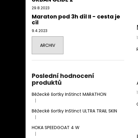
29.8.2023
Maraton pod 3h díl II - cesta je
cíl
9.4.2023
ARCHIV
Poslední hodnocení
produktů
Běžecké šortky InStinct MARATHON
|
Hodnocení produktu je 4 z 5 hvězdiček.
Běžecké šortky InStinct ULTRA TRAIL SKIN
|
Hodnocení produktu je 5 z 5 hvězdiček.
HOKA SPEEDGOAT 4 W
|
Hodnocení produktu je 3 z 5 hvězdiček.