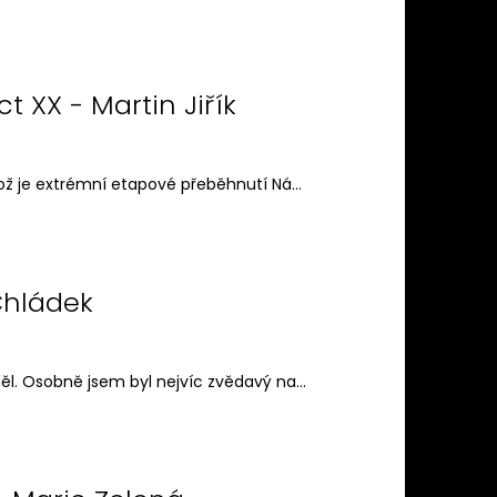
X 3.1L
t XX - Martin Jiřík
ož je extrémní etapové přeběhnutí Ná...
Chládek
l. Osobně jsem byl nejvíc zvědavý na...