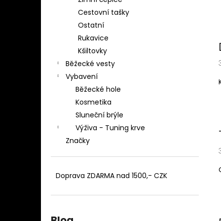
BĚŽECKÉ TÍLKO EMIL Z
l
Cestovní tašky
1 099 Kč
Ostatní
Rukavice
Kšiltovky
Běžecké vesty
Vybavení
Běžecké hole
Kosmetika
Sluneční brýle
Výživa - Tuning krve
Značky
Doprava ZDARMA nad 1500,- CZK
Blog