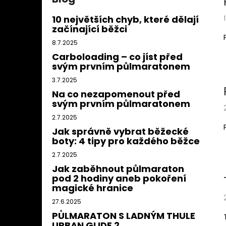
10 největších chyb, které dělají
začínající běžci
8.7.2025
Carboloading – co jíst před
svým prvním půlmaratonem
3.7.2025
Na co nezapomenout před
svým prvním půlmaratonem
2.7.2025
Jak správně vybrat běžecké
boty: 4 tipy pro každého běžce
2.7.2025
Jak zaběhnout půlmaraton
pod 2 hodiny aneb pokoření
magické hranice
27.6.2025
PŮLMARATON S LADNÝM THULE
URBAN GLIDE 2