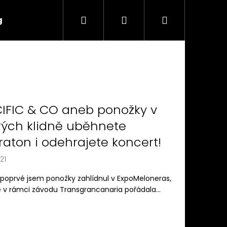
Hledat
Přihlášení
Nákupní
g
Značky
košík
IFIC & CO aneb ponožky v
rých klidně uběhnete
aton i odehrajete koncert!
21
 poprvé jsem ponožky zahlídnul v ExpoMeloneras,
e v rámci závodu Transgrancanaria pořádala...
Následující