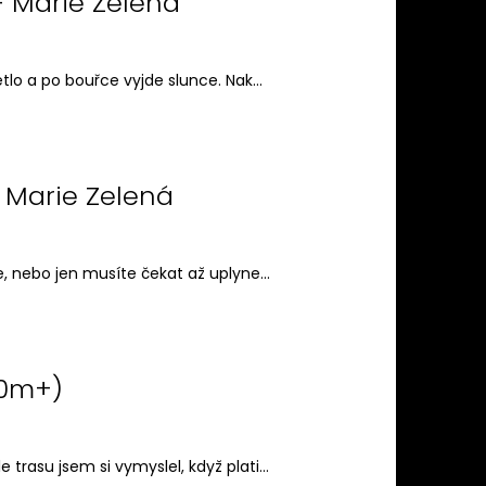
- Marie Zelená
tlo a po bouřce vyjde slunce. Nak...
 Marie Zelená
, nebo jen musíte čekat až uplyne...
00m+)
su jsem si vymyslel, když plati...