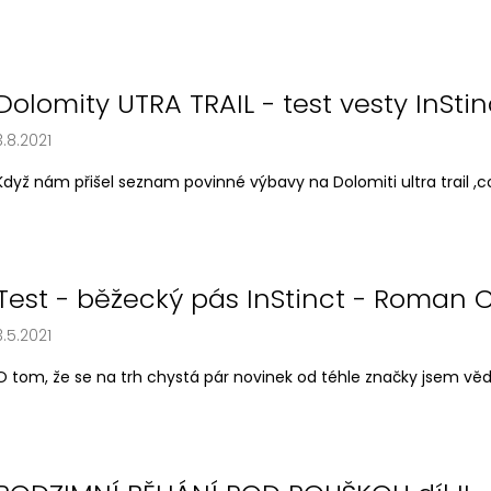
BĚŽECKÉ TRIKO COLORBLOK CHERRY W
BĚŽECKÁ VESTA P
ů
1 444 Kč
2 149 Kč
Dolomity UTRA TRAIL - test vesty InStinc
3.8.2021
Když nám přišel seznam povinné výbavy na Dolomiti ultra trail ,c
Test - běžecký pás InStinct - Roman 
3.5.2021
O tom, že se na trh chystá pár novinek od téhle značky jsem vědě