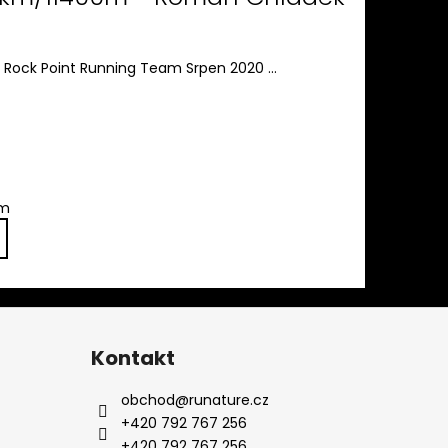
Rock Point Running Team Srpen 2020 ...
em
Kontakt
obchod
@
runature.cz
+420 792 767 256
+420 792 767 256